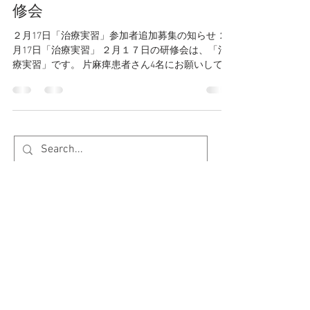
修会
２月17日「治療実習」参加者追加募集の知らせ ２
月17日「治療実習」 ２月１７日の研修会は、「治
療実習」です。 片麻痺患者さん4名にお願いして、
参加者2名で1名の片麻痺の評価と治療の実際を学
びます。 流れ 9:00～10:00 講義 の血管疾患
のリハをどう考えるか 評価...
セミナー主催：リハビリスタジオWill Labo
講師：山田 稔(作業療法士)
住所：東京都墨田区両国2-17-16
tell:
03-5638-8008