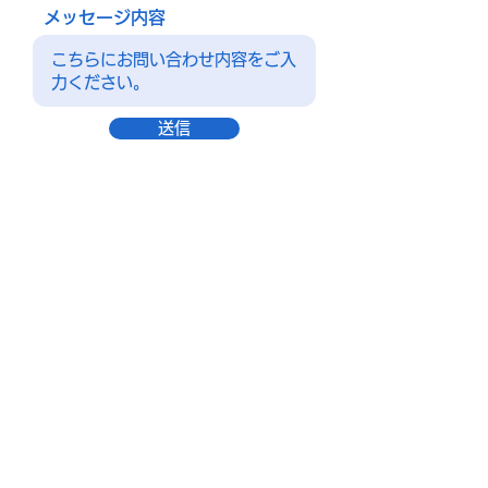
メッセージ内容
送信
セミナー主催：リハビリスタジオWill Labo
講師：山田 稔(作業療法士)
住所：東京都墨田区両国2-17-16
tell:
03-5638-8008
Web:
www.willlabo.com