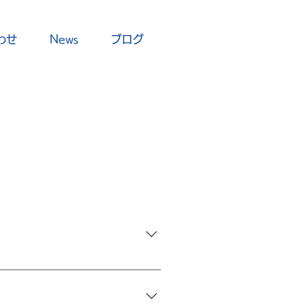
わせ
News
ブログ
除し会員登録を抹消させて頂きま
。