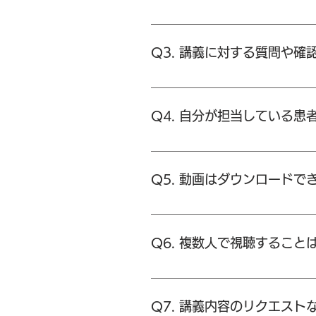
A. お問い合わせより「パスワ
かりますことをご了承ください)
Q3. 講義に対する質問や
A. お問い合わせより、「会員
の内容によってはアンサー講義
Q4. 自分が担当している
A. 出来ます。お問い合わせよ
だけるとより具体的な回答、ご
Q5. 動画はダウンロードで
務は絶対に守ります。)
A. 脳卒中当事者の個人情報が
さい。
Q6. 複数人で視聴すること
A. 契約者ご本人一人での視聴
意ください。(視聴者が医療職で
Q7. 講義内容のリクエス