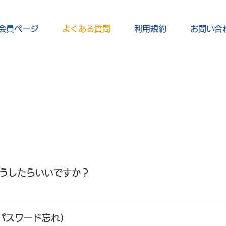
会員ページ
よくある質問
利用規約
お問い合
どうしたらいいですか？
望」のご連絡をお願い致します。 Paypalのサブスク契約を解
イブ、リハビリ職人育成講座初級編どちらもご視聴になれません
(パスワード忘れ)