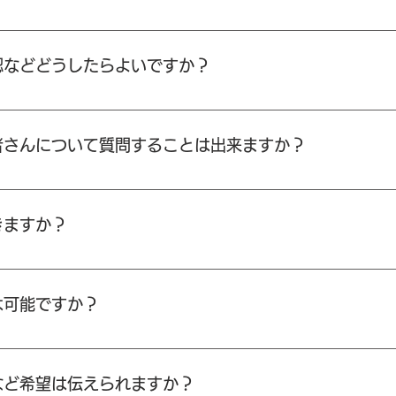
ード忘れた」旨ご連絡ください。登録されているメールに返答致
確認などどうしたらよいですか？
名。動画タイトル・質問内容」をご記入の上ご質問ください。
を配信します。
患者さんについて質問することは出来ますか？
り、「担当患者さんについて質問」とお送りください。出来る
提案を返答出来ます(個人情報を伝えていいか、ご家族・ご本人
きますか？
含まれるためダウンロードは出来ません。 恐れ入りますが、Wi-
は可能ですか？
が原則ですが、複数人で視聴する場合には、他の方の目に個人
あるという前提です)
トなど希望は伝えられますか？