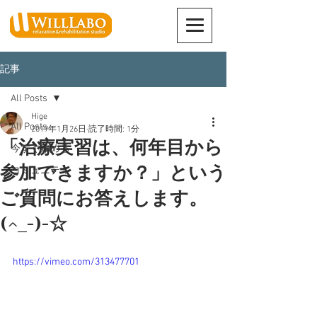
記事
All Posts
Hige
All Posts
2019年1月26日
読了時間: 1分
「治療実習は、何年目から
今すぐ始める
参加できますか？」という
コミュニティ
ご質問にお答えします。
(^_-)-☆
https://vimeo.com/313477701