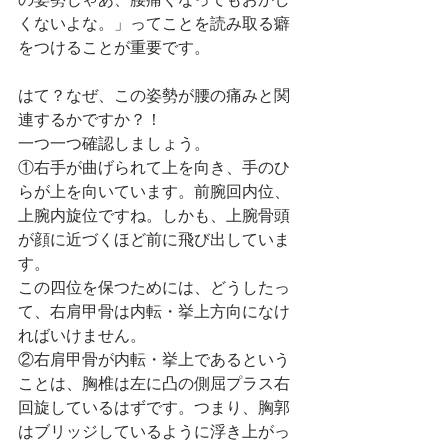
の姿勢じゃあ、腰痛くなってもおかし
くないよな。」ってことを読み取る癖
をつけることが重要です。
はて？なぜ、この姿勢が腰の痛みと関
連するかですか？！
一つ一つ確認しましょう。
①右手が曲げられて上を向き、手のひ
らが上を向いています。前腕回内位、
上腕内旋位ですね。しかも、上腕骨頭
が顔に近づくほど前に飛び出していま
す。
この四位を保つためには、どうしたっ
て、右肩甲骨は内転・挙上方向になけ
ればいけません。
②右肩甲骨が内転・挙上であるという
ことは、胸椎は左に凸の側屈プラス右
回旋しているはずです。つまり、胸郭
はブリッジしているように浮き上がっ