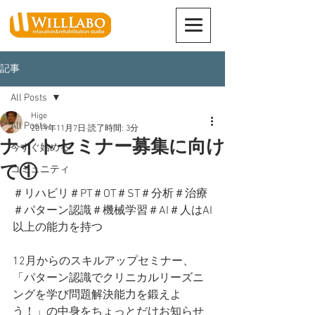
記事
All Posts
Hige
All Posts
2019年11月7日
読了時間: 3分
ナイトセミナー募集に向け
今すぐ始める
て①
コミュニティ
＃リハビリ＃PT＃OT＃ST＃分析＃治療
＃パターン認識＃機械学習＃AI＃人はAI
以上の能力を持つ
12月からのスキルアップセミナー、
「パターン認識でクリニカルリーズニ
ングを学び問題解決能力を鍛えよ
う！」の中身をちょっとだけお知らせ